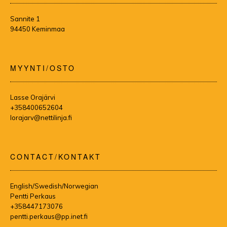
Sannite 1
94450 Keminmaa
MYYNTI/OSTO
Lasse Orajärvi
+358400652604
lorajarv@nettilinja.fi
CONTACT/KONTAKT
English/Swedish/Norwegian
Pentti Perkaus
+358447173076
pentti.perkaus@pp.inet.fi