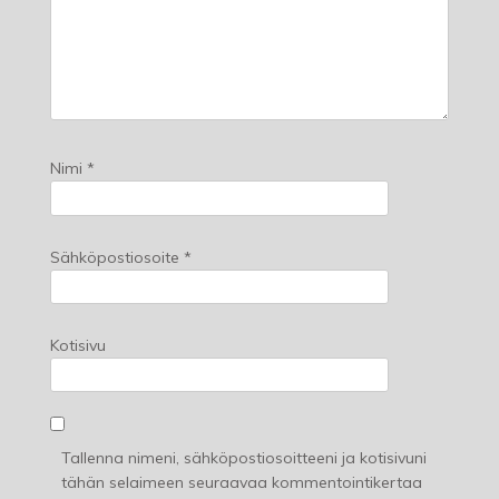
Nimi
*
Sähköpostiosoite
*
Kotisivu
Tallenna nimeni, sähköpostiosoitteeni ja kotisivuni
tähän selaimeen seuraavaa kommentointikertaa