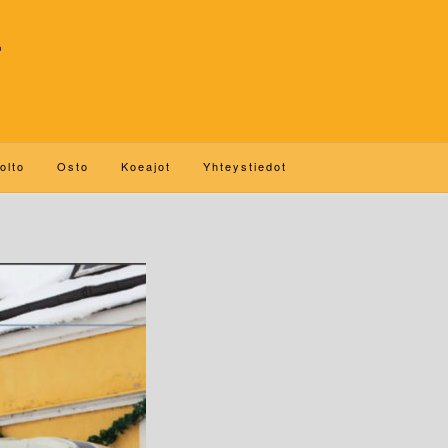
N
olto
Osto
Koeajot
Yhteystiedot