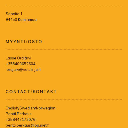
Sannite 1
94450 Keminmaa
MYYNTI/OSTO
Lasse Orajärvi
+358400652604
lorajarv@nettilinja.fi
CONTACT/KONTAKT
English/Swedish/Norwegian
Pentti Perkaus
+358447173076
pentti.perkaus@pp.inet.fi