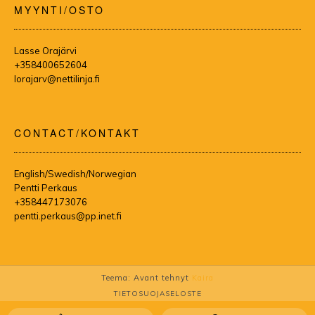
MYYNTI/OSTO
Lasse Orajärvi
+358400652604
lorajarv@nettilinja.fi
CONTACT/KONTAKT
English/Swedish/Norwegian
Pentti Perkaus
+358447173076
pentti.perkaus@pp.inet.fi
Teema: Avant tehnyt
Kaira
TIETOSUOJASELOSTE