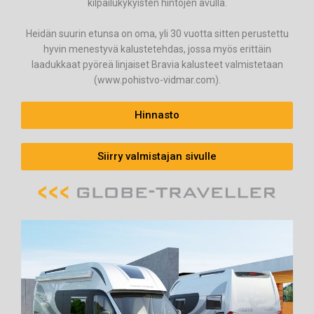
kilpailukykyisten hintojen avulla.
Heidän suurin etunsa on oma, yli 30 vuotta sitten perustettu
hyvin menestyvä kalustetehdas, jossa myös erittäin
laadukkaat pyöreä linjaiset Bravia kalusteet valmistetaan
(www.pohistvo-vidmar.com).
Hinnasto
Siirry valmistajan sivulle