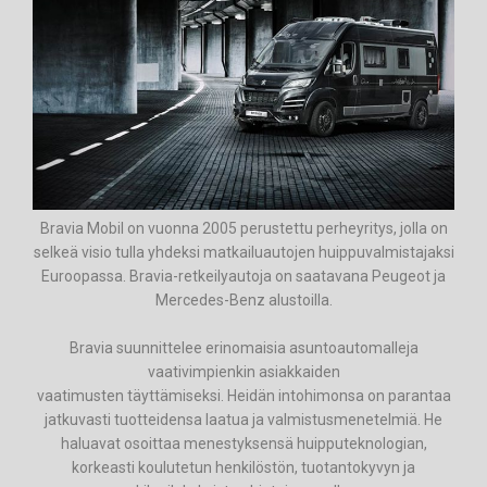
Bravia Mobil on vuonna 2005 perustettu perheyritys, jolla on
selkeä visio tulla yhdeksi matkailuautojen huippuvalmistajaksi
Euroopassa. Bravia-retkeilyautoja on saatavana Peugeot ja
Mercedes-Benz alustoilla.
Bravia suunnittelee erinomaisia asuntoautomalleja
vaativimpienkin asiakkaiden
vaatimusten täyttämiseksi. Heidän intohimonsa on parantaa
jatkuvasti tuotteidensa laatua ja valmistusmenetelmiä. He
haluavat osoittaa menestyksensä huipputeknologian,
korkeasti koulutetun henkilöstön, tuotantokyvyn ja