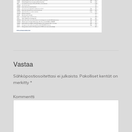
Vastaa
Sähköpostiosoitettasi ei julkaista.
Pakolliset kentät on
merkitty
*
Kommentti