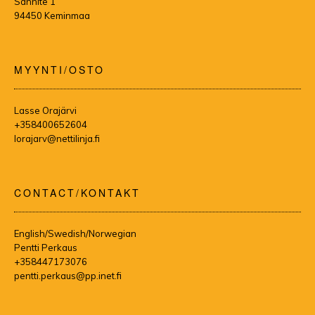
Sannite 1
94450 Keminmaa
MYYNTI/OSTO
Lasse Orajärvi
+358400652604
lorajarv@nettilinja.fi
CONTACT/KONTAKT
English/Swedish/Norwegian
Pentti Perkaus
+358447173076
pentti.perkaus@pp.inet.fi