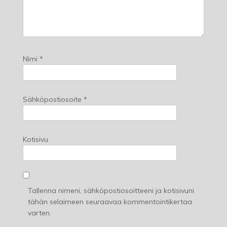
Nimi
*
Sähköpostiosoite
*
Kotisivu
Tallenna nimeni, sähköpostiosoitteeni ja kotisivuni
tähän selaimeen seuraavaa kommentointikertaa
varten.