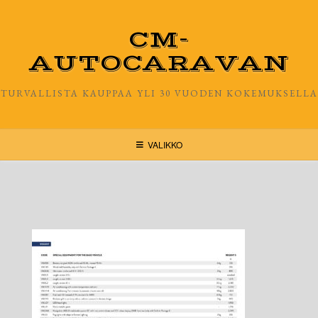
Skip
to
CM-
content
AUTOCARAVAN
TURVALLISTA KAUPPAA YLI 30 VUODEN KOKEMUKSELLA
VALIKKO