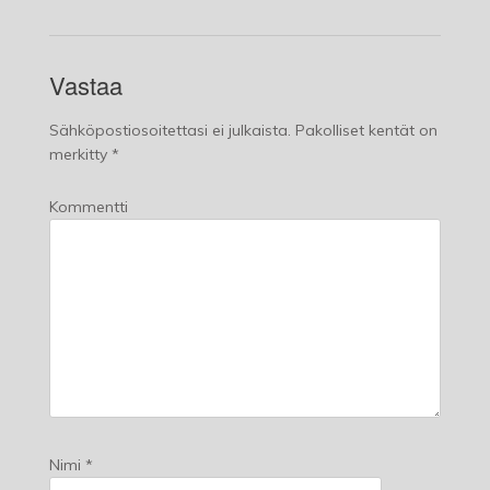
Vastaa
Sähköpostiosoitettasi ei julkaista.
Pakolliset kentät on
merkitty
*
Kommentti
Nimi
*