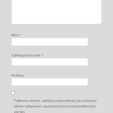
Nimi
*
Sähköpostiosoite
*
Kotisivu
Tallenna nimeni, sähköpostiosoitteeni ja kotisivuni
tähän selaimeen seuraavaa kommentointikertaa
varten.