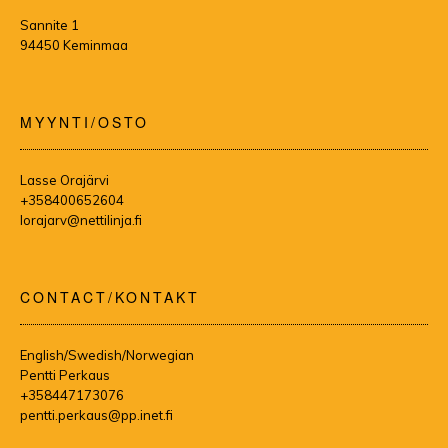
Sannite 1
94450 Keminmaa
MYYNTI/OSTO
Lasse Orajärvi
+358400652604
lorajarv@nettilinja.fi
CONTACT/KONTAKT
English/Swedish/Norwegian
Pentti Perkaus
+358447173076
pentti.perkaus@pp.inet.fi