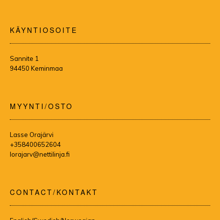
KÄYNTIOSOITE
Sannite 1
94450 Keminmaa
MYYNTI/OSTO
Lasse Orajärvi
+358400652604
lorajarv@nettilinja.fi
CONTACT/KONTAKT