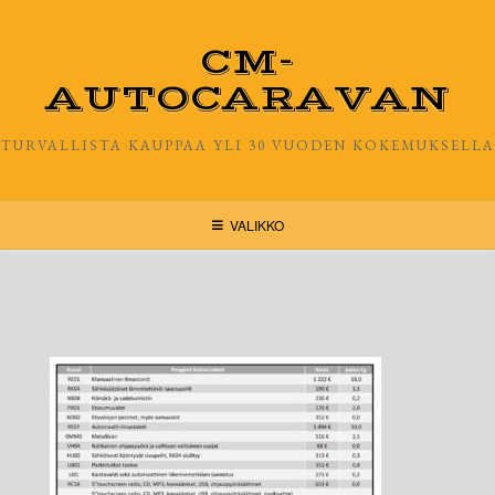
Skip
to
CM-
content
AUTOCARAVAN
TURVALLISTA KAUPPAA YLI 30 VUODEN KOKEMUKSELLA
VALIKKO