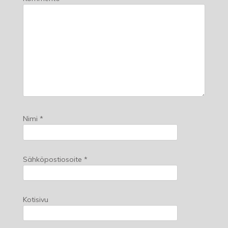
Nimi
*
Sähköpostiosoite
*
Kotisivu