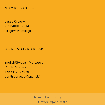
MYYNTI/OSTO
Lasse Orajärvi
+358400652604
lorajarv@nettilinja.fi
CONTACT/KONTAKT
English/Swedish/Norwegian
Pentti Perkaus
+358447173076
pentti.perkaus@pp.inet.fi
Teema: Avant tehnyt
Kaira
TIETOSUOJASELOSTE