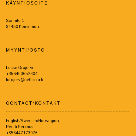
KÄYNTIOSOITE
Sannite 1
94450 Keminmaa
MYYNTI/OSTO
Lasse Orajärvi
+358400652604
lorajarv@nettilinja.fi
CONTACT/KONTAKT
English/Swedish/Norwegian
Pentti Perkaus
+358447173076