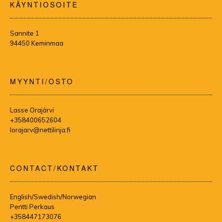
KÄYNTIOSOITE
Sannite 1
94450 Keminmaa
MYYNTI/OSTO
Lasse Orajärvi
+358400652604
lorajarv@nettilinja.fi
CONTACT/KONTAKT
English/Swedish/Norwegian
Pentti Perkaus
+358447173076