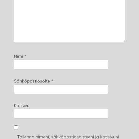
Nimi
*
Sähköpostiosoite
*
Kotisivu
Tallenna nimeni, sähköpostiosoitteeni ja kotisivuni