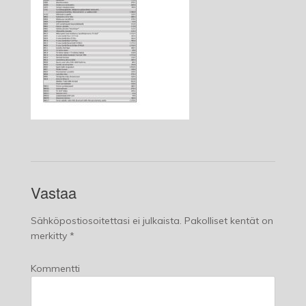
Vastaa
Sähköpostiosoitettasi ei julkaista.
Pakolliset kentät on
merkitty
*
Kommentti