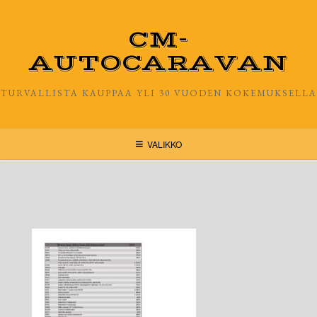
Skip
to
CM-
content
AUTOCARAVAN
TURVALLISTA KAUPPAA YLI 30 VUODEN KOKEMUKSELLA
VALIKKO