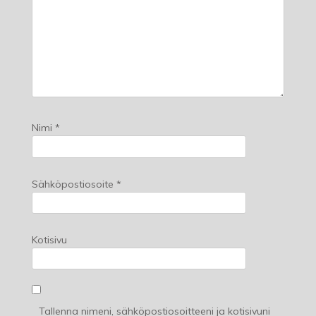
Nimi
*
Sähköpostiosoite
*
Kotisivu
Tallenna nimeni, sähköpostiosoitteeni ja kotisivuni