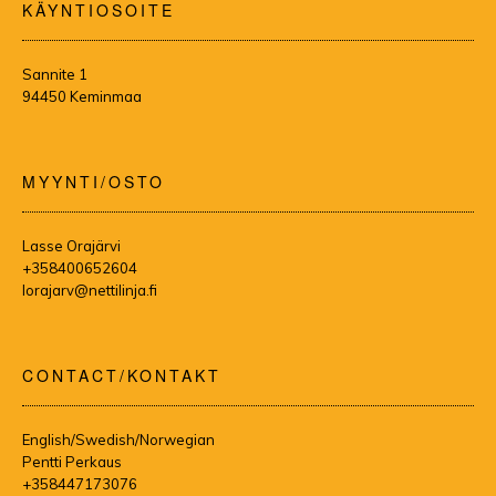
KÄYNTIOSOITE
Sannite 1
94450 Keminmaa
MYYNTI/OSTO
Lasse Orajärvi
+358400652604
lorajarv@nettilinja.fi
CONTACT/KONTAKT
English/Swedish/Norwegian
Pentti Perkaus
+358447173076